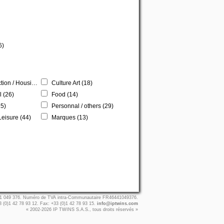
6)
n / Housing (15)
Culture Art (18)
l (26)
Food (14)
5)
Personnal / others (29)
Leisure (44)
Marques (13)
441 049 376. Numéro de TVA intra-Communautaire FR46441049376.
3 (0)1 42 78 93 12. Fax: +33 (0)1 42 78 93 15.
info@iptwins.com
« 2002-2026 IP TWINS S.A.S., tous droits réservés »