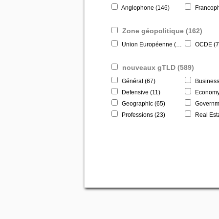
Anglophone (146)
Francoph
Zone géopolitique (162)
Union Européenne (66)
OCDE (7
nouveaux gTLD (589)
Général (67)
Business
Defensive (11)
Economy Bu
Geographic (65)
Governme
Professions (23)
Real Esta