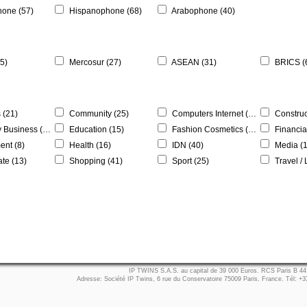
one (57)
Hispanophone (68)
Arabophone (40)
5)
Mercosur (27)
ASEAN (31)
BRICS (
 (21)
Community (25)
Computers Internet (22)
Constructio
siness (184)
Education (15)
Fashion Cosmetics (12)
Financia
nt (8)
Health (16)
IDN (40)
Media (1
te (13)
Shopping (41)
Sport (25)
Travel / 
IP TWINS S.A.S. au capital de 39 000 Euros. RCS Paris B 
Adresse: Société IP Twins, 6 rue du Conservatoire 75009 Paris, France. Tél: +3